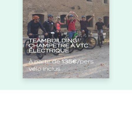
TEAMBUILDING
CHAMPÊTRE À VTC
ÉLECTRIQUE
À partir de
135€
/pers
vélo inclus
VOIR TOUTES LES EXPÉRIENCES