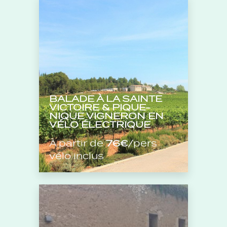
BALADE À LA SAINTE
VICTOIRE & PIQUE-
NIQUE VIGNERON EN
VÉLO ÉLECTRIQUE
À partir de
76€
/pers
vélo inclus