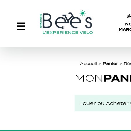
N
MAR
Accueil
>
Panier
>
Réc
PAN
MON
Louer ou Acheter 