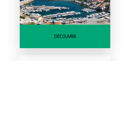
DÉCOUVRIR
BALADE LE LONG DE LA
CORNICHE D'OR EN VÉLO
ÉLECTRIQUE
1/2 journée matin
Var (83)
83