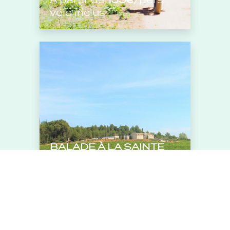
vélo inclus
BALADE À LA SAINTE
VICTOIRE & PIQUE-
NIQUE VIGNERON EN
VÉLO ÉLECTRIQUE
À partir de
76€
/pers
vélo inclus