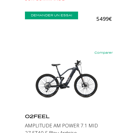
DEMANDER UN ESSAI
5 499€
Comparer
Précédent
Suivant
O2FEEL
AMPLITUDE AM POWER 7.1 MID
27,5T40-S Bleu Ardoise