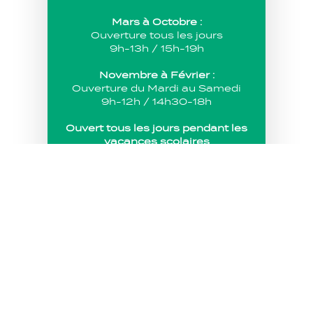
Mars à Octobre :
Ouverture tous les jours
9h-13h / 15h-19h
Novembre à Février :
Ouverture du Mardi au Samedi
9h-12h / 14h30-18h
Ouvert tous les jours pendant les
vacances scolaires
06 87 48 20 56
04 90 75 46 78
FORMULAIRE DE
CONTACT
VOIR LES TARIFS