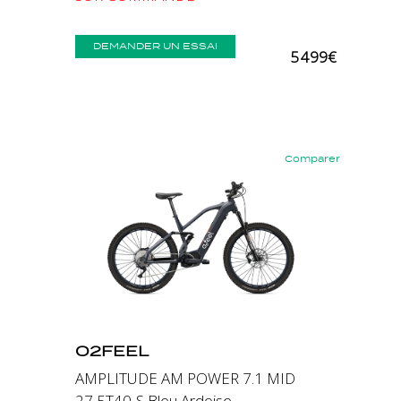
DEMANDER UN ESSAI
5 499€
Comparer
Précédent
Suivant
O2FEEL
AMPLITUDE AM POWER 7.1 MID
27,5T40-S Bleu Ardoise