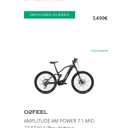
DEMANDER UN ESSAI
5 499€
Comparer
Précédent
Suivant
O2FEEL
AMPLITUDE AM POWER 7.1 MID
27,5T40-S Bleu Ardoise