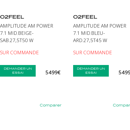
O2FEEL
O2FEEL
AMPLITUDE AM POWER
AMPLITUDE AM POWER
7.1 MID.BEIGE-
7.1 MID.BLEU-
SAB.27,5T50 W
ARD.27,5T45 W
SUR COMMANDE
SUR COMMANDE
DEMANDER UN
DEMANDER UN
5 499€
5 49
ESSAI
ESSAI
Comparer
Compar