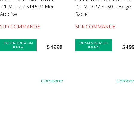
7.1 MID 27,5T45-M Bleu
7.1 MID 27,5T50-L Beige
Ardoise
Sable
SUR COMMANDE
SUR COMMANDE
DEMANDER UN
DEMANDER UN
5 499€
5 49
ESSAI
ESSAI
Comparer
Compar
nt
Précédent
Suivant
Précédent