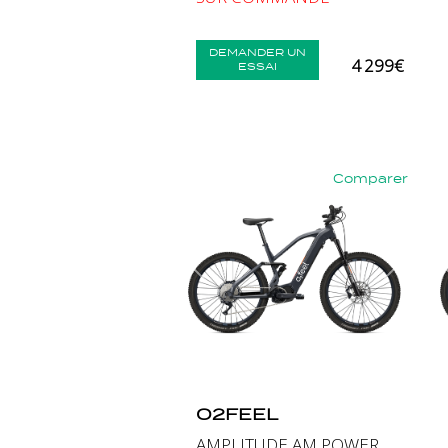
DEMANDER UN
4 299€
ESSAI
Comparer
Précédent
Suiva
O2FEEL
AMPLITUDE AM POWER