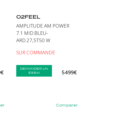
O2FEEL
AMPLITUDE AM POWER
7.1 MID.BLEU-
ARD.27,5T50 W
SUR COMMANDE
DEMANDER UN
9€
5 499€
ESSAI
er
Comparer