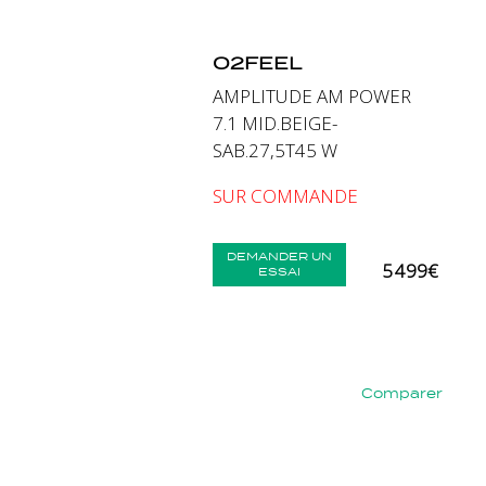
O2FEEL
AMPLITUDE AM POWER
7.1 MID.BEIGE-
SAB.27,5T45 W
SUR COMMANDE
DEMANDER UN
5 499€
ESSAI
Comparer