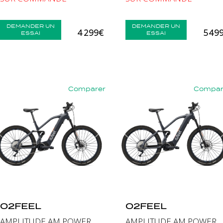
DEMANDER UN
DEMANDER UN
4 299€
5 49
ESSAI
ESSAI
Comparer
Compar
nt
Précédent
Suivant
Précédent
O2FEEL
O2FEEL
AMPLITUDE AM POWER
AMPLITUDE AM POWER