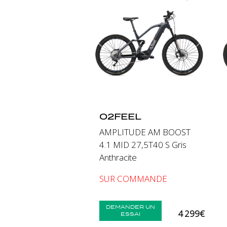
Précédent
Suiva
O2FEEL
AMPLITUDE AM BOOST
4.1 MID 27,5T40 S Gris
Anthracite
SUR COMMANDE
DEMANDER UN
4 299€
ESSAI