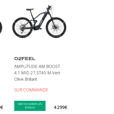
Suivant
Précédent
Suivant
O2FEEL
AMPLITUDE AM BOOST
4.1 MID 27,5T45 M Vert
Olive Brillant
SUR COMMANDE
DEMANDER UN
9€
4 299€
ESSAI