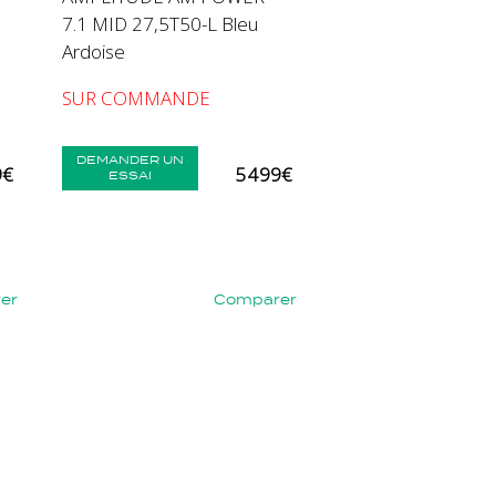
7.1 MID 27,5T50-L Bleu
Ardoise
SUR COMMANDE
DEMANDER UN
9€
5 499€
ESSAI
er
Comparer
Suivant
Précédent
Suivant