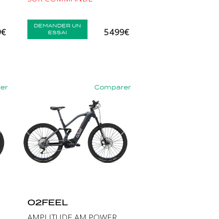
DEMANDER UN
9€
5 499€
ESSAI
er
Comparer
Suivant
Précédent
Suivant
O2FEEL
AMPLITUDE AM POWER