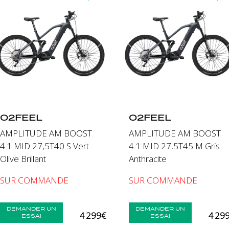
nt
Précédent
Suivant
Précédent
O2FEEL
O2FEEL
AMPLITUDE AM BOOST
AMPLITUDE AM BOOST
4.1 MID 27,5T40 S Vert
4.1 MID 27,5T45 M Gris
Olive Brillant
Anthracite
SUR COMMANDE
SUR COMMANDE
DEMANDER UN
DEMANDER UN
4 299€
4 29
ESSAI
ESSAI