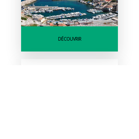
DÉCOUVRIR
BALADE LE LONG DE LA
CORNICHE D'OR EN VÉLO
ÉLECTRIQUE
1/2 journée matin
Var (83)
83